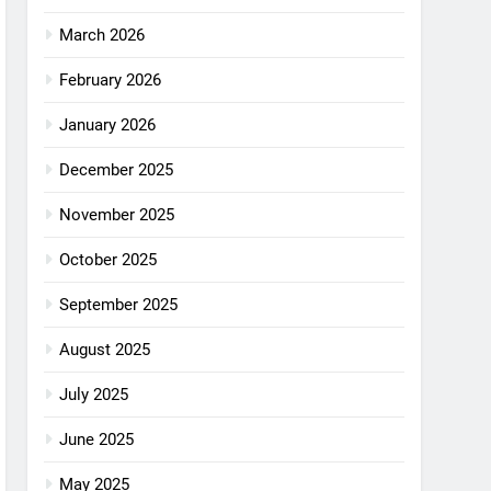
March 2026
February 2026
January 2026
December 2025
November 2025
October 2025
September 2025
August 2025
July 2025
June 2025
May 2025