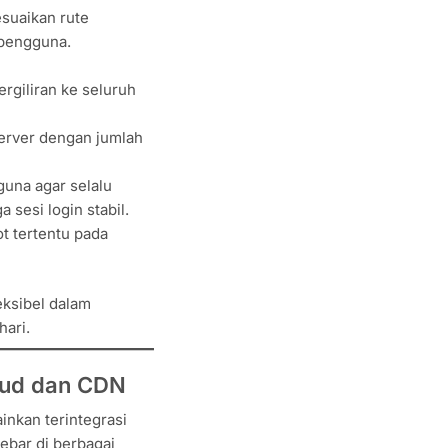
suaikan rute
 pengguna.
giliran ke seluruh
erver dengan jumlah
una agar selalu
sesi login stabil.
 tertentu pada
eksibel dalam
hari.
loud dan CDN
ainkan terintegrasi
ebar di berbagai