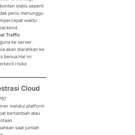
onten statis seperti
idak perlu menunggu
mempercepat waktu
backend.
l Traffic
guna ke server
sia akan diarahkan ke
s benua.Hal ini
kecil risiko
estrasi Cloud
787
iner melalui platform
apat bertambah atau
intaan
bahkan saat jumlah
t.