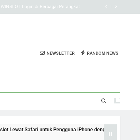
WINSLOT Login di Berbagai Perangkat
gguna iPhone dengan Akses Lebih Aman
owser yang Tepat untuk Login Lebah4D
TIARA4D Link Alternatif bagi Pengguna
NEWSLETTER
RANDOM NEWS
WINSLOT Login di Berbagai Perangkat
gguna iPhone dengan Akses Lebih Aman
owser yang Tepat untuk Login Lebah4D
Safari untuk Pengguna iPhone dengan Akses Lebih Aman