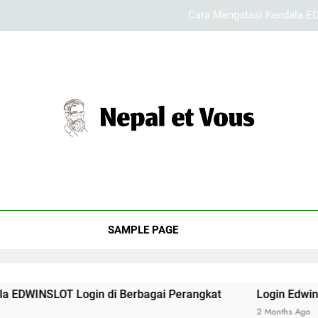
Cara Mengatasi Kendala ED
Login Edwinslot Lewat Safari untuk Pen
Tips Memilih Br
Mengenal Fungsi 
Cara Mengatasi Kendala ED
Login Edwinslot Lewat Safari untuk Pen
al Et Vous
Keindahan Nepal Dengan Panduan Dari Nepal Et Vous.
Tips Memilih Br
SAMPLE PAGE
T Login di Berbagai Perangkat
Login Edwinslot Lewat 
2 Months Ago