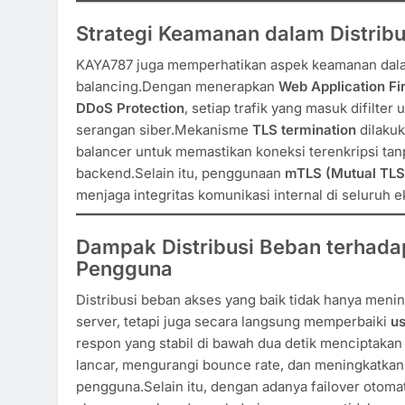
Strategi Keamanan dalam Distrib
KAYA787 juga memperhatikan aspek keamanan dalam
balancing.Dengan menerapkan
Web Application Fi
DDoS Protection
, setiap trafik yang masuk difilte
serangan siber.Mekanisme
TLS termination
dilakuk
balancer untuk memastikan koneksi terenkripsi ta
backend.Selain itu, penggunaan
mTLS (Mutual TLS
menjaga integritas komunikasi internal di seluruh 
Dampak Distribusi Beban terhad
Pengguna
Distribusi beban akses yang baik tidak hanya menin
server, tetapi juga secara langsung memperbaiki
us
respon yang stabil di bawah dua detik menciptakan 
lancar, mengurangi bounce rate, dan meningkatka
pengguna.Selain itu, dengan adanya failover otoma