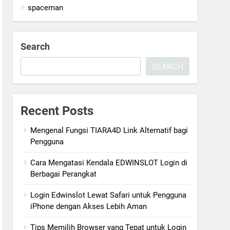
spaceman
Search
SEARCH
Recent Posts
Mengenal Fungsi TIARA4D Link Alternatif bagi
Pengguna
Cara Mengatasi Kendala EDWINSLOT Login di
Berbagai Perangkat
Login Edwinslot Lewat Safari untuk Pengguna
iPhone dengan Akses Lebih Aman
Tips Memilih Browser yang Tepat untuk Login