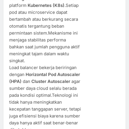
platform
Kubernetes (K8s)
.Setiap
pod atau microservice dapat
bertambah atau berkurang secara
otomatis tergantung beban
permintaan sistem.Mekanisme ini
menjaga stabilitas performa
bahkan saat jumlah pengguna aktif
meningkat tajam dalam waktu
singkat.
Load balancer bekerja beriringan
dengan
Horizontal Pod Autoscaler
(HPA)
dan
Cluster Autoscaler
agar
sumber daya cloud selalu berada
pada kondisi optimal.Teknologi ini
tidak hanya meningkatkan
kecepatan tanggapan server, tetapi
juga efisiensi biaya karena sumber
daya hanya aktif saat benar-benar