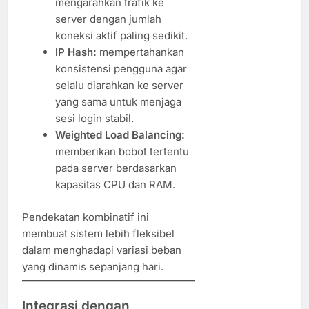
mengarahkan trafik ke
server dengan jumlah
koneksi aktif paling sedikit.
IP Hash:
mempertahankan
konsistensi pengguna agar
selalu diarahkan ke server
yang sama untuk menjaga
sesi login stabil.
Weighted Load Balancing:
memberikan bobot tertentu
pada server berdasarkan
kapasitas CPU dan RAM.
Pendekatan kombinatif ini
membuat sistem lebih fleksibel
dalam menghadapi variasi beban
yang dinamis sepanjang hari.
Integrasi dengan