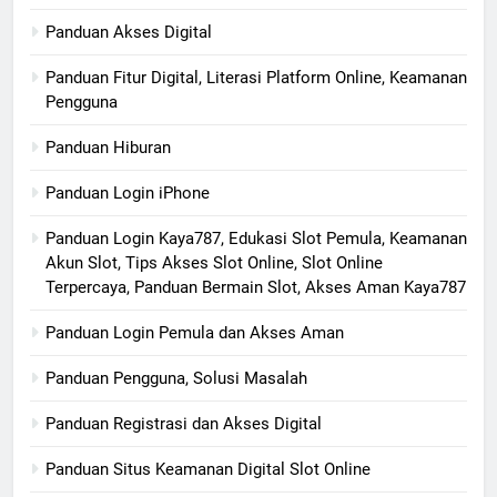
Panduan Akses Digital
Panduan Fitur Digital, Literasi Platform Online, Keamanan
Pengguna
Panduan Hiburan
Panduan Login iPhone
Panduan Login Kaya787, Edukasi Slot Pemula, Keamanan
Akun Slot, Tips Akses Slot Online, Slot Online
Terpercaya, Panduan Bermain Slot, Akses Aman Kaya787
Panduan Login Pemula dan Akses Aman
Panduan Pengguna, Solusi Masalah
Panduan Registrasi dan Akses Digital
Panduan Situs Keamanan Digital Slot Online