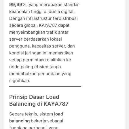
99,99%
, yang merupakan standar
keandalan tinggi di dunia digital.
Dengan infrastruktur terdistribusi
secara global, KAYA787 dapat
menyeimbangkan trafik antar
server berdasarkan lokasi
pengguna, kapasitas server, dan
kondisi jaringan.Ini memastikan
setiap permintaan dialihkan ke
node paling efisien tanpa
menimbulkan penundaan yang
signifikan.
Prinsip Dasar Load
Balancing di KAYA787
Secara teknis, sistem
load
balancing
bekerja sebagai
“penjaga gerbang” yang