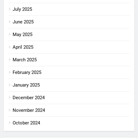
July 2025
June 2025
May 2025
April 2025
March 2025
February 2025
January 2025
December 2024
November 2024
October 2024