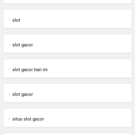
slot
slot gacor
slot gacor hari ini
slot gacor
situs slot gacor