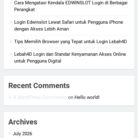
Cara Mengatasi Kendala EDWINSLOT Login di Berbagai
Perangkat
Login Edwinslot Lewat Safari untuk Pengguna iPhone
dengan Akses Lebih Aman
Tips Memilih Browser yang Tepat untuk Login Lebah4D
Lebah4D Login dan Standar Kenyamanan Akses Online
untuk Pengguna Digital
Recent Comments
A WordPress Commenter
on
Hello world!
Archives
July 2026