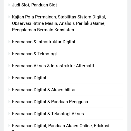
Judi Slot, Panduan Slot
Kajian Pola Permainan, Stabilitas Sistem Digital,
Observasi Ritme Mesin, Analisis Perilaku Game,
Pengalaman Bermain Konsisten
Keamanan & Infrastruktur Digital
Keamanan & Teknologi
Keamanan Akses & Infrastruktur Alternatif
Keamanan Digital
Keamanan Digital & Aksesibilitas
Keamanan Digital & Panduan Pengguna
Keamanan Digital & Teknologi Akses
Keamanan Digital, Panduan Akses Online, Edukasi