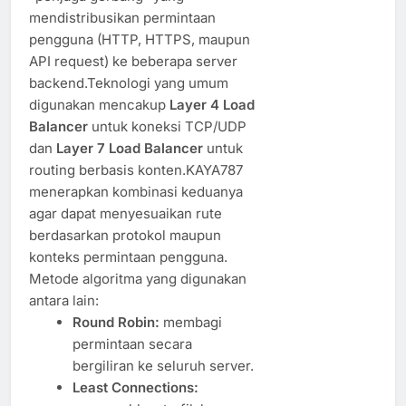
mendistribusikan permintaan
pengguna (HTTP, HTTPS, maupun
API request) ke beberapa server
backend.Teknologi yang umum
digunakan mencakup
Layer 4 Load
Balancer
untuk koneksi TCP/UDP
dan
Layer 7 Load Balancer
untuk
routing berbasis konten.KAYA787
menerapkan kombinasi keduanya
agar dapat menyesuaikan rute
berdasarkan protokol maupun
konteks permintaan pengguna.
Metode algoritma yang digunakan
antara lain:
Round Robin:
membagi
permintaan secara
bergiliran ke seluruh server.
Least Connections: