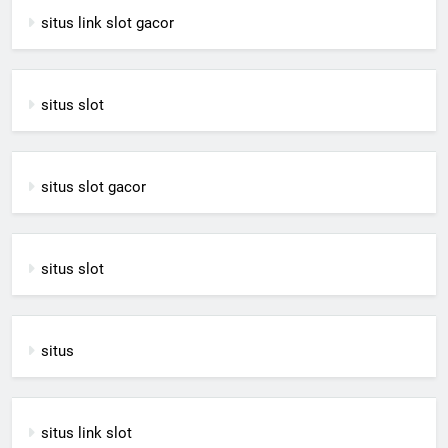
situs link slot gacor
situs slot
situs slot gacor
situs slot
situs
situs link slot