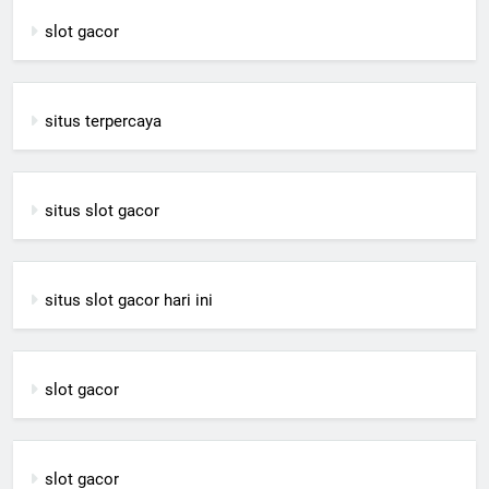
slot gacor
situs terpercaya
situs slot gacor
situs slot gacor hari ini
slot gacor
slot gacor