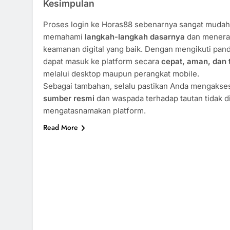
Kesimpulan
Proses login ke Horas88 sebenarnya sangat mudah 
memahami
langkah-langkah dasarnya
dan menerap
keamanan digital yang baik. Dengan mengikuti pan
dapat masuk ke platform secara
cepat, aman, dan
melalui desktop maupun perangkat mobile.
Sebagai tambahan, selalu pastikan Anda mengakse
sumber resmi
dan waspada terhadap tautan tidak d
mengatasnamakan platform.
Read More