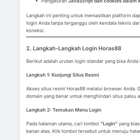
Pengaturan
JavaScript dan cookies dalam 
Langkah ini penting untuk memastikan platform dap
login Anda tanpa terganggu oleh kendala teknis dar
koneksi.
2. Langkah-Langkah Login Horas88
Berikut adalah urutan login standar yang bisa Anda
Langkah 1: Kunjungi Situs Resmi
Akses situs resmi Horas88 melalui browser Anda. 
domain yang benar untuk menghindari situs palsu at
Langkah 2: Temukan Menu Login
Pada halaman utama, cari tombol
“Login”
yang bias
kanan atas. Klik tombol tersebut untuk menuju hala