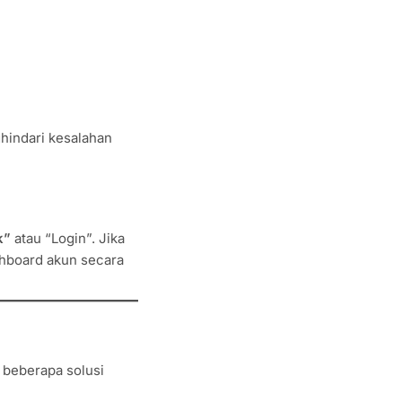
ghindari kesalahan
k”
atau “Login”. Jika
shboard akun secara
 beberapa solusi