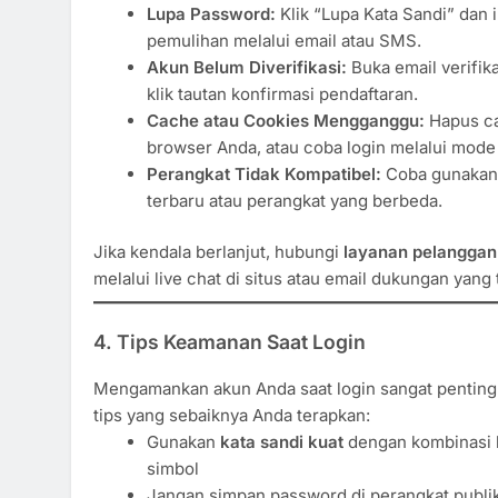
Lupa Password:
Klik “Lupa Kata Sandi” dan i
pemulihan melalui email atau SMS.
Akun Belum Diverifikasi:
Buka email verifik
klik tautan konfirmasi pendaftaran.
Cache atau Cookies Mengganggu:
Hapus ca
browser Anda, atau coba login melalui mode 
Perangkat Tidak Kompatibel:
Coba gunakan 
terbaru atau perangkat yang berbeda.
Jika kendala berlanjut, hubungi
layanan pelanggan
melalui live chat di situs atau email dukungan yang 
4. Tips Keamanan Saat Login
Mengamankan akun Anda saat login sangat penting
tips yang sebaiknya Anda terapkan:
Gunakan
kata sandi kuat
dengan kombinasi h
simbol
Jangan simpan password di perangkat publi