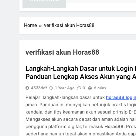
Home
verifikasi akun Horas88
verifikasi akun Horas88
Langkah-Langkah Dasar untuk Login
Panduan Lengkap Akses Akun yang A
4838ddf
1 Year Ago
0
6 Mins
Pelajari langkah-langkah dasar untuk
horas88 logi
aman. Panduan ini menyajikan petunjuk praktis login,
kendala, dan tips keamanan akun sesuai prinsip E-E
Mengakses akun secara cepat dan aman adalah hal 
pengguna platform digital, termasuk
Horas88
. Pro
sederhana namun tepat akan memastikan Anda da