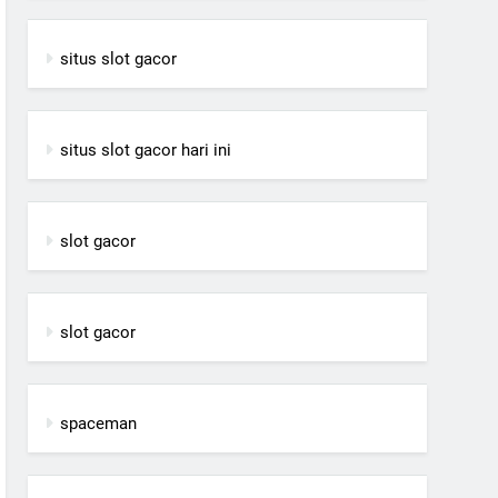
situs slot gacor
situs slot gacor hari ini
slot gacor
slot gacor
spaceman