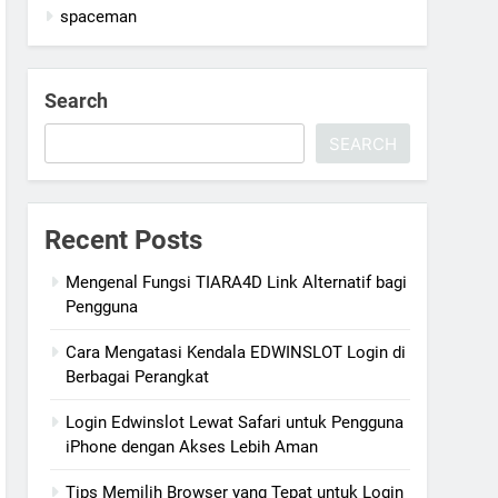
spaceman
Search
SEARCH
Recent Posts
Mengenal Fungsi TIARA4D Link Alternatif bagi
Pengguna
Cara Mengatasi Kendala EDWINSLOT Login di
Berbagai Perangkat
Login Edwinslot Lewat Safari untuk Pengguna
iPhone dengan Akses Lebih Aman
Tips Memilih Browser yang Tepat untuk Login