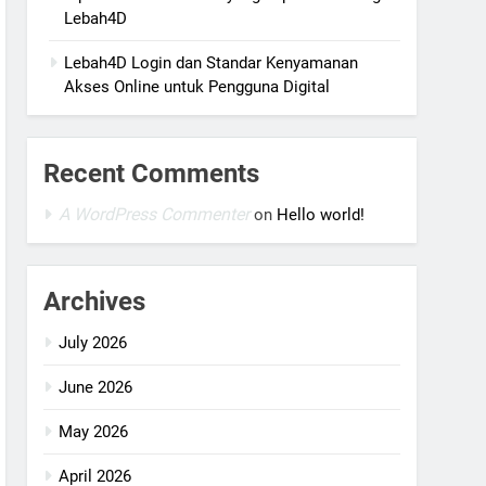
Lebah4D
Lebah4D Login dan Standar Kenyamanan
Akses Online untuk Pengguna Digital
Recent Comments
A WordPress Commenter
on
Hello world!
Archives
July 2026
June 2026
May 2026
April 2026