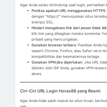
Agar Anda selalu terlindungi saat login, perhatikan 
Periksa apakah URL menggunakan HTTPS
:
dengan “https://” menunjukkan situs terse
enkripsi SSL.
Hindari mengakses link dari pesan tidak di
klik link yang dibagikan melalui komentar, f
pribadi yang mencurigakan.
Gunakan browser terbaru
: Pastikan Anda lo
seperti Chrome, Firefox, atau Safari versi te
kompatibilitas dan keamanannya terjaga.
Gunakan VPN jika diperlukan
: Jika URL tid
diblokir oleh ISP Anda, gunakan VPN terpe
akses.
Ciri-Ciri URL Login Horas88 yang Resmi
Agar Anda tidak salah masuk ke situs tiruan, beriku
sah: