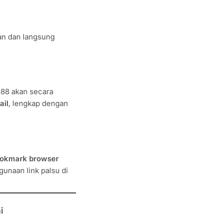
man dan langsung
s88 akan secara
ail
, lengkap dengan
okmark browser
unaan link palsu di
i