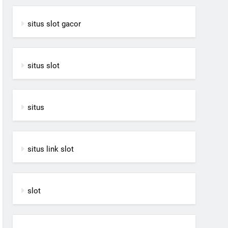
situs slot gacor
situs slot
situs
situs link slot
slot