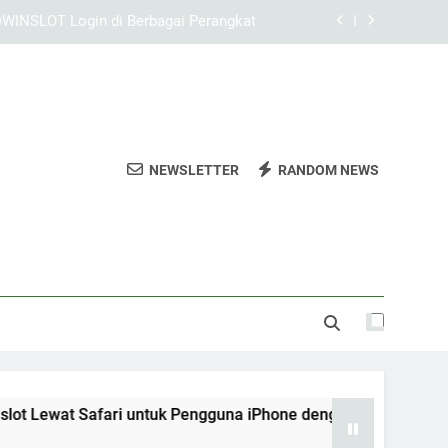
WINSLOT Login di Berbagai Perangkat
gguna iPhone dengan Akses Lebih Aman
owser yang Tepat untuk Login Lebah4D
TIARA4D Link Alternatif bagi Pengguna
NEWSLETTER
RANDOM NEWS
WINSLOT Login di Berbagai Perangkat
gguna iPhone dengan Akses Lebih Aman
owser yang Tepat untuk Login Lebah4D
Safari untuk Pengguna iPhone dengan Akses Lebih Aman