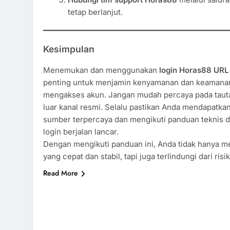
tetap berlanjut.
Kesimpulan
Menemukan dan menggunakan
login Horas88 URL 
penting untuk menjamin kenyamanan dan keamanan
mengakses akun. Jangan mudah percaya pada tauta
luar kanal resmi. Selalu pastikan Anda mendapatkan
sumber terpercaya dan mengikuti panduan teknis d
login berjalan lancar.
Dengan mengikuti panduan ini, Anda tidak hanya 
yang cepat dan stabil, tapi juga terlindungi dari ris
Read More