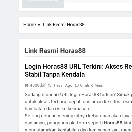
Home
Link Resmi Horas88
Link Resmi Horas88
Login Horas88 URL Terkini: Akses R
Stabil Tanpa Kendala
4838ddf
1 Year Ago
0
6 Mins
Sedang mencari URL login Horas88 terkini? Simak
untuk akses terbaru, cepat, dan aman ke situs res
hambatan dan risiko keamanan.
Seiring dengan meningkatnya kebutuhan akan layan
dan aman, pengguna platform seperti
Horas88
kini
mengutamakan kestabilan dan keamanan saat men