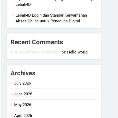
Lebah4D
Lebah4D Login dan Standar Kenyamanan
Akses Online untuk Pengguna Digital
Recent Comments
A WordPress Commenter
on
Hello world!
Archives
July 2026
June 2026
May 2026
April 2026