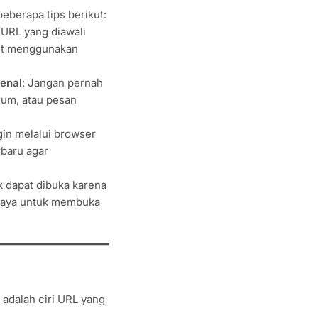
beberapa tips berikut:
 URL yang diawali
but menggunakan
kenal
: Jangan pernah
orum, atau pesan
gin melalui browser
rbaru agar
ak dapat dibuka karena
rcaya untuk membuka
t adalah ciri URL yang