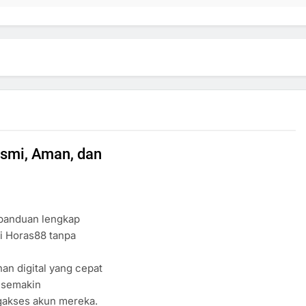
esmi, Aman, dan
 panduan lengkap
mi Horas88 tanpa
an digital yang cepat
 semakin
gakses akun mereka.