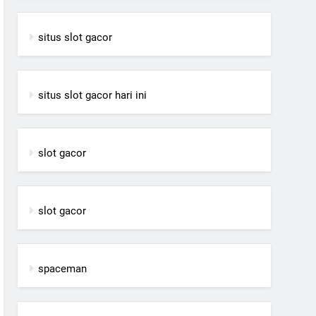
situs slot gacor
situs slot gacor hari ini
slot gacor
slot gacor
spaceman