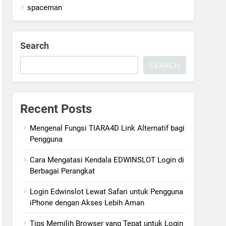
spaceman
Search
SEARCH
Recent Posts
Mengenal Fungsi TIARA4D Link Alternatif bagi
Pengguna
Cara Mengatasi Kendala EDWINSLOT Login di
Berbagai Perangkat
Login Edwinslot Lewat Safari untuk Pengguna
iPhone dengan Akses Lebih Aman
Tips Memilih Browser yang Tepat untuk Login