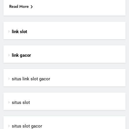
Read More
link slot
link gacor
situs link slot gacor
situs slot
situs slot gacor