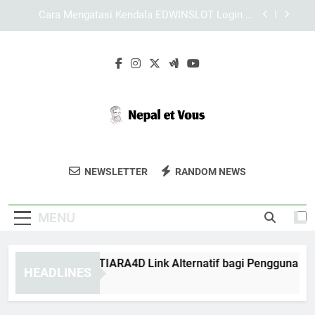
Skip
Login Edwinslot Lewat Safari untuk Pengguna
to
iPhone dengan Akses Lebih Aman
content
Tips Memilih Browser yang Tepat untuk Login
Lebah4D
Mengenal Fungsi TIARA4D Link Alternatif bagi
Pengguna
Cara Mengatasi Kendala EDWINSLOT Login di
Berbagai Perangkat
Login Edwinslot Lewat Safari untuk Pengguna
iPhone dengan Akses Lebih Aman
Nepal Et Vous
Jelajahi Keindahan Nepal Dengan Panduan
Tips Memilih Browser yang Tepat untuk Login
NEWSLETTER
RANDOM NEWS
Lebah4D
Dari Nepal Et Vous.
MENU
ngenal Fungsi TIARA4D Link Alternatif bagi Pengguna
HEADLINES
Month Ago