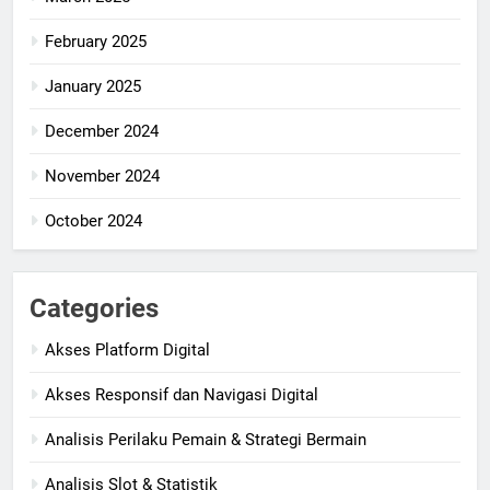
February 2025
January 2025
December 2024
November 2024
October 2024
Categories
Akses Platform Digital
Akses Responsif dan Navigasi Digital
Analisis Perilaku Pemain & Strategi Bermain
Analisis Slot & Statistik