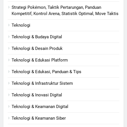
Strategi Pokémon, Taktik Pertarungan, Panduan
Kompetitif, Kontrol Arena, Statistik Optimal, Move Taktis
Teknologi
Teknologi & Budaya Digital
Teknologi & Desain Produk
Teknologi & Edukasi Platform
Teknologi & Edukasi, Panduan & Tips
Teknologi & Infrastruktur Sistem
Teknologi & Inovasi Digital
Teknologi & Keamanan Digital
Teknologi & Keamanan Siber