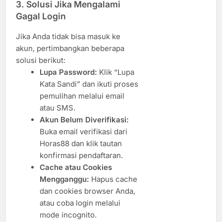
3. Solusi Jika Mengalami
Gagal Login
Jika Anda tidak bisa masuk ke
akun, pertimbangkan beberapa
solusi berikut:
Lupa Password:
Klik “Lupa
Kata Sandi” dan ikuti proses
pemulihan melalui email
atau SMS.
Akun Belum Diverifikasi:
Buka email verifikasi dari
Horas88 dan klik tautan
konfirmasi pendaftaran.
Cache atau Cookies
Mengganggu:
Hapus cache
dan cookies browser Anda,
atau coba login melalui
mode incognito.