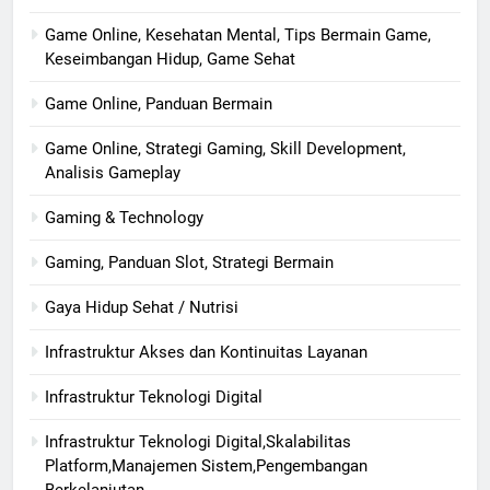
Game Online, Kesehatan Mental, Tips Bermain Game,
Keseimbangan Hidup, Game Sehat
Game Online, Panduan Bermain
Game Online, Strategi Gaming, Skill Development,
Analisis Gameplay
Gaming & Technology
Gaming, Panduan Slot, Strategi Bermain
Gaya Hidup Sehat / Nutrisi
Infrastruktur Akses dan Kontinuitas Layanan
Infrastruktur Teknologi Digital
Infrastruktur Teknologi Digital,Skalabilitas
Platform,Manajemen Sistem,Pengembangan
Berkelanjutan