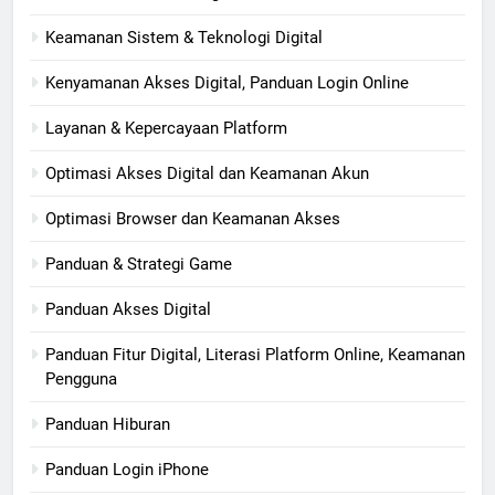
Keamanan Sistem & Teknologi Digital
Kenyamanan Akses Digital, Panduan Login Online
Layanan & Kepercayaan Platform
Optimasi Akses Digital dan Keamanan Akun
Optimasi Browser dan Keamanan Akses
Panduan & Strategi Game
Panduan Akses Digital
Panduan Fitur Digital, Literasi Platform Online, Keamanan
Pengguna
Panduan Hiburan
Panduan Login iPhone