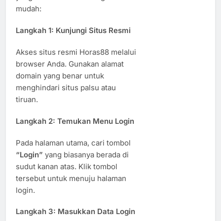
mudah:
Langkah 1: Kunjungi Situs Resmi
Akses situs resmi Horas88 melalui
browser Anda. Gunakan alamat
domain yang benar untuk
menghindari situs palsu atau
tiruan.
Langkah 2: Temukan Menu Login
Pada halaman utama, cari tombol
“Login”
yang biasanya berada di
sudut kanan atas. Klik tombol
tersebut untuk menuju halaman
login.
Langkah 3: Masukkan Data Login