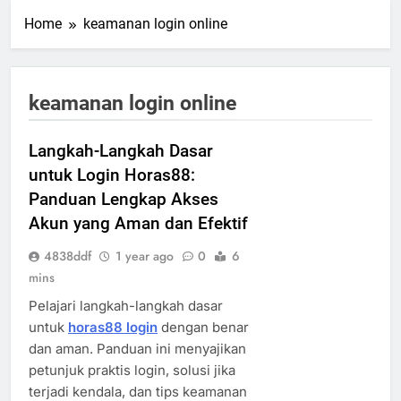
Home
keamanan login online
keamanan login online
Langkah-Langkah Dasar
untuk Login Horas88:
Panduan Lengkap Akses
Akun yang Aman dan Efektif
4838ddf
1 year ago
0
6
mins
Pelajari langkah-langkah dasar
untuk
horas88 login
dengan benar
dan aman. Panduan ini menyajikan
petunjuk praktis login, solusi jika
terjadi kendala, dan tips keamanan