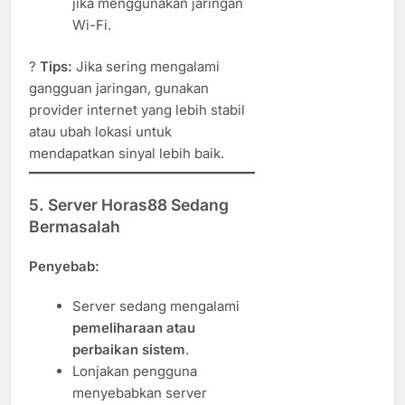
jika menggunakan jaringan
Wi-Fi.
?
Tips:
Jika sering mengalami
gangguan jaringan, gunakan
provider internet yang lebih stabil
atau ubah lokasi untuk
mendapatkan sinyal lebih baik.
5. Server Horas88 Sedang
Bermasalah
Penyebab:
Server sedang mengalami
pemeliharaan atau
perbaikan sistem
.
Lonjakan pengguna
menyebabkan server