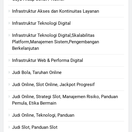
Infrastruktur Akses dan Kontinuitas Layanan
Infrastruktur Teknologi Digital
Infrastruktur Teknologi Digital,Skalabilitas
Platform,Manajemen Sistem,Pengembangan
Berkelanjutan
Infrastruktur Web & Performa Digital
Judi Bola, Taruhan Online
Judi Online, Slot Online, Jackpot Progresif
Judi Online, Strategi Slot, Manajemen Risiko, Panduan
Pemula, Etika Bermain
Judi Online, Teknologi, Panduan
Judi Slot, Panduan Slot