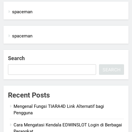
spaceman
spaceman
Search
SEARCH
Recent Posts
Mengenal Fungsi TIARA4D Link Alternatif bagi
Pengguna
Cara Mengatasi Kendala EDWINSLOT Login di Berbagai
Perangkat