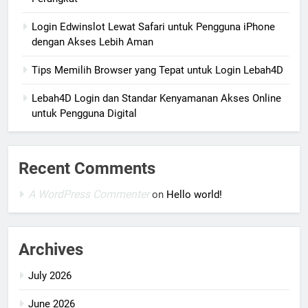
Login Edwinslot Lewat Safari untuk Pengguna iPhone
dengan Akses Lebih Aman
Tips Memilih Browser yang Tepat untuk Login Lebah4D
Lebah4D Login dan Standar Kenyamanan Akses Online
untuk Pengguna Digital
Recent Comments
A WordPress Commenter
on
Hello world!
Archives
July 2026
June 2026