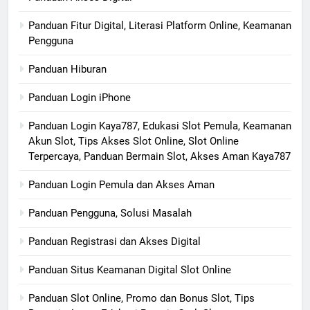
Panduan Fitur Digital, Literasi Platform Online, Keamanan
Pengguna
Panduan Hiburan
Panduan Login iPhone
Panduan Login Kaya787, Edukasi Slot Pemula, Keamanan
Akun Slot, Tips Akses Slot Online, Slot Online
Terpercaya, Panduan Bermain Slot, Akses Aman Kaya787
Panduan Login Pemula dan Akses Aman
Panduan Pengguna, Solusi Masalah
Panduan Registrasi dan Akses Digital
Panduan Situs Keamanan Digital Slot Online
Panduan Slot Online, Promo dan Bonus Slot, Tips