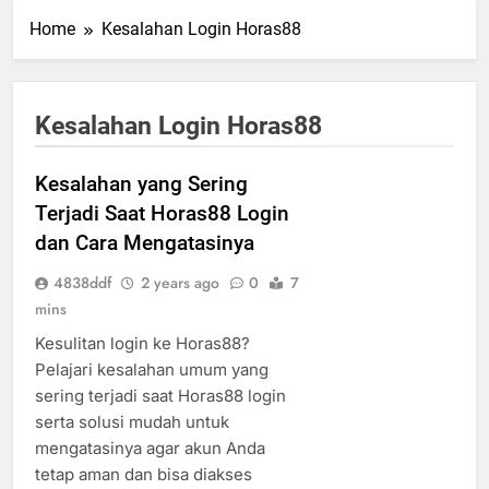
Home
Kesalahan Login Horas88
Kesalahan Login Horas88
Kesalahan yang Sering
Terjadi Saat Horas88 Login
dan Cara Mengatasinya
4838ddf
2 years ago
0
7
mins
Kesulitan login ke Horas88?
Pelajari kesalahan umum yang
sering terjadi saat Horas88 login
serta solusi mudah untuk
mengatasinya agar akun Anda
tetap aman dan bisa diakses