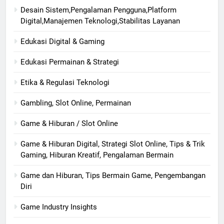
Desain Sistem,Pengalaman Pengguna,Platform
Digital,Manajemen Teknologi,Stabilitas Layanan
Edukasi Digital & Gaming
Edukasi Permainan & Strategi
Etika & Regulasi Teknologi
Gambling, Slot Online, Permainan
Game & Hiburan / Slot Online
Game & Hiburan Digital, Strategi Slot Online, Tips & Trik
Gaming, Hiburan Kreatif, Pengalaman Bermain
Game dan Hiburan, Tips Bermain Game, Pengembangan
Diri
Game Industry Insights