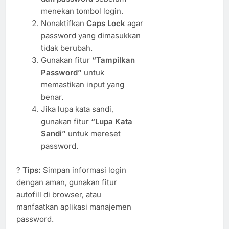
menekan tombol login.
Nonaktifkan
Caps Lock
agar
password yang dimasukkan
tidak berubah.
Gunakan fitur
“Tampilkan
Password”
untuk
memastikan input yang
benar.
Jika lupa kata sandi,
gunakan fitur
“Lupa Kata
Sandi”
untuk mereset
password.
?
Tips:
Simpan informasi login
dengan aman, gunakan fitur
autofill di browser, atau
manfaatkan aplikasi manajemen
password.