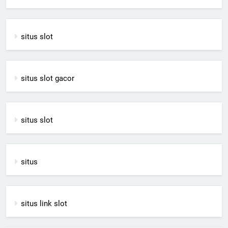
situs slot
situs slot gacor
situs slot
situs
situs link slot