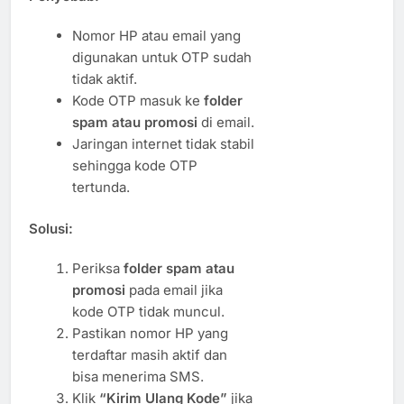
Nomor HP atau email yang
digunakan untuk OTP sudah
tidak aktif.
Kode OTP masuk ke
folder
spam atau promosi
di email.
Jaringan internet tidak stabil
sehingga kode OTP
tertunda.
Solusi:
Periksa
folder spam atau
promosi
pada email jika
kode OTP tidak muncul.
Pastikan nomor HP yang
terdaftar masih aktif dan
bisa menerima SMS.
Klik
“Kirim Ulang Kode”
jika