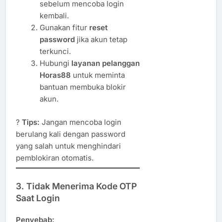
sebelum mencoba login
kembali.
Gunakan fitur
reset
password
jika akun tetap
terkunci.
Hubungi
layanan pelanggan
Horas88
untuk meminta
bantuan membuka blokir
akun.
?
Tips:
Jangan mencoba login
berulang kali dengan password
yang salah untuk menghindari
pemblokiran otomatis.
3. Tidak Menerima Kode OTP
Saat Login
Penyebab: