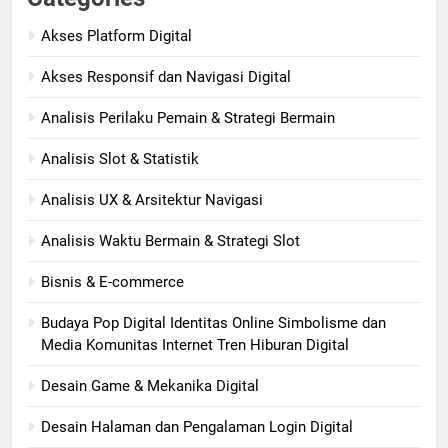
Akses Platform Digital
Akses Responsif dan Navigasi Digital
Analisis Perilaku Pemain & Strategi Bermain
Analisis Slot & Statistik
Analisis UX & Arsitektur Navigasi
Analisis Waktu Bermain & Strategi Slot
Bisnis & E-commerce
Budaya Pop Digital Identitas Online Simbolisme dan
Media Komunitas Internet Tren Hiburan Digital
Desain Game & Mekanika Digital
Desain Halaman dan Pengalaman Login Digital