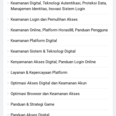
Keamanan Digital, Teknologi Autentikasi, Proteksi Data,
Manajemen Identitas, Inovasi Sistem Login
Keamanan Login dan Pemulihan Akses
Keamanan Online, Platform Horas88, Panduan Pengguna
Keamanan Platform Digital
Keamanan Sistem & Teknologi Digital
Kenyamanan Akses Digital, Panduan Login Online
Layanan & Kepercayaan Platform
Optimasi Akses Digital dan Keamanan Akun
Optimasi Browser dan Keamanan Akses
Panduan & Strategi Game
Panduan Akses Digital