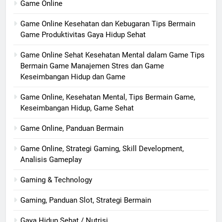
Game Online
Game Online Kesehatan dan Kebugaran Tips Bermain
Game Produktivitas Gaya Hidup Sehat
Game Online Sehat Kesehatan Mental dalam Game Tips
Bermain Game Manajemen Stres dan Game
Keseimbangan Hidup dan Game
Game Online, Kesehatan Mental, Tips Bermain Game,
Keseimbangan Hidup, Game Sehat
Game Online, Panduan Bermain
Game Online, Strategi Gaming, Skill Development,
Analisis Gameplay
Gaming & Technology
Gaming, Panduan Slot, Strategi Bermain
Gaya Hidup Sehat / Nutrisi