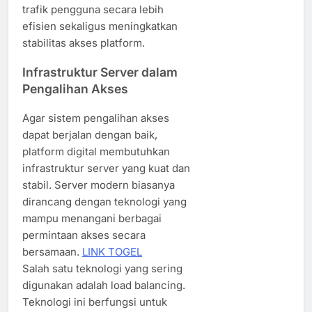
trafik pengguna secara lebih
efisien sekaligus meningkatkan
stabilitas akses platform.
Infrastruktur Server dalam
Pengalihan Akses
Agar sistem pengalihan akses
dapat berjalan dengan baik,
platform digital membutuhkan
infrastruktur server yang kuat dan
stabil. Server modern biasanya
dirancang dengan teknologi yang
mampu menangani berbagai
permintaan akses secara
bersamaan.
LINK TOGEL
Salah satu teknologi yang sering
digunakan adalah load balancing.
Teknologi ini berfungsi untuk