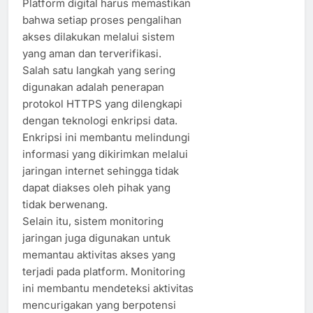
Platform digital harus memastikan
bahwa setiap proses pengalihan
akses dilakukan melalui sistem
yang aman dan terverifikasi.
Salah satu langkah yang sering
digunakan adalah penerapan
protokol HTTPS yang dilengkapi
dengan teknologi enkripsi data.
Enkripsi ini membantu melindungi
informasi yang dikirimkan melalui
jaringan internet sehingga tidak
dapat diakses oleh pihak yang
tidak berwenang.
Selain itu, sistem monitoring
jaringan juga digunakan untuk
memantau aktivitas akses yang
terjadi pada platform. Monitoring
ini membantu mendeteksi aktivitas
mencurigakan yang berpotensi