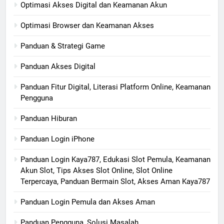
Optimasi Akses Digital dan Keamanan Akun
Optimasi Browser dan Keamanan Akses
Panduan & Strategi Game
Panduan Akses Digital
Panduan Fitur Digital, Literasi Platform Online, Keamanan
Pengguna
Panduan Hiburan
Panduan Login iPhone
Panduan Login Kaya787, Edukasi Slot Pemula, Keamanan
Akun Slot, Tips Akses Slot Online, Slot Online
Terpercaya, Panduan Bermain Slot, Akses Aman Kaya787
Panduan Login Pemula dan Akses Aman
Panduan Pengguna, Solusi Masalah