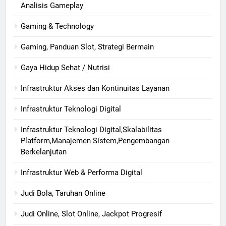
Analisis Gameplay
Gaming & Technology
Gaming, Panduan Slot, Strategi Bermain
Gaya Hidup Sehat / Nutrisi
Infrastruktur Akses dan Kontinuitas Layanan
Infrastruktur Teknologi Digital
Infrastruktur Teknologi Digital,Skalabilitas
Platform,Manajemen Sistem,Pengembangan
Berkelanjutan
Infrastruktur Web & Performa Digital
Judi Bola, Taruhan Online
Judi Online, Slot Online, Jackpot Progresif