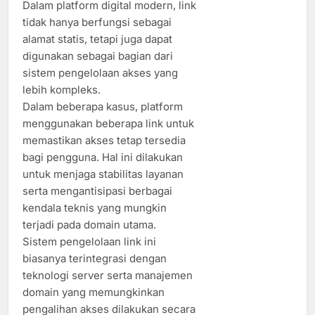
Dalam platform digital modern, link
tidak hanya berfungsi sebagai
alamat statis, tetapi juga dapat
digunakan sebagai bagian dari
sistem pengelolaan akses yang
lebih kompleks.
Dalam beberapa kasus, platform
menggunakan beberapa link untuk
memastikan akses tetap tersedia
bagi pengguna. Hal ini dilakukan
untuk menjaga stabilitas layanan
serta mengantisipasi berbagai
kendala teknis yang mungkin
terjadi pada domain utama.
Sistem pengelolaan link ini
biasanya terintegrasi dengan
teknologi server serta manajemen
domain yang memungkinkan
pengalihan akses dilakukan secara