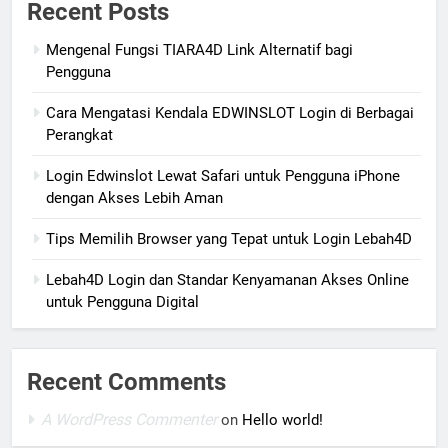
Recent Posts
Mengenal Fungsi TIARA4D Link Alternatif bagi
Pengguna
Cara Mengatasi Kendala EDWINSLOT Login di Berbagai
Perangkat
Login Edwinslot Lewat Safari untuk Pengguna iPhone
dengan Akses Lebih Aman
Tips Memilih Browser yang Tepat untuk Login Lebah4D
Lebah4D Login dan Standar Kenyamanan Akses Online
untuk Pengguna Digital
Recent Comments
A WordPress Commenter
on
Hello world!