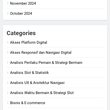
November 2024
October 2024
Categories
Akses Platform Digital
Akses Responsif dan Navigasi Digital
Analisis Perilaku Pemain & Strategi Bermain
Analisis Slot & Statistik
Analisis UX & Arsitektur Navigasi
Analisis Waktu Bermain & Strategi Slot
Bisnis & E-commerce