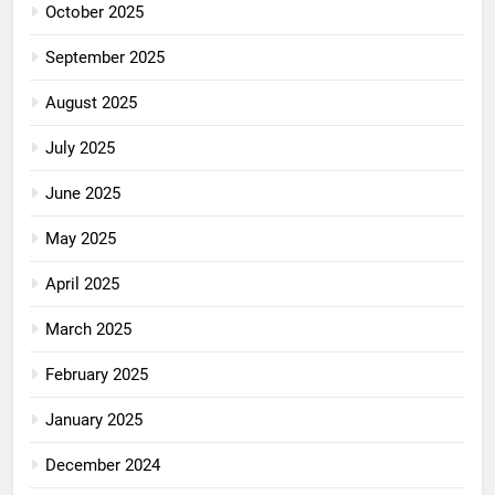
October 2025
September 2025
August 2025
July 2025
June 2025
May 2025
April 2025
March 2025
February 2025
January 2025
December 2024