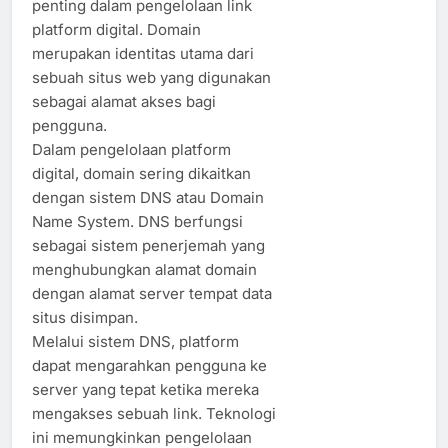
penting dalam pengelolaan link
platform digital. Domain
merupakan identitas utama dari
sebuah situs web yang digunakan
sebagai alamat akses bagi
pengguna.
Dalam pengelolaan platform
digital, domain sering dikaitkan
dengan sistem DNS atau Domain
Name System. DNS berfungsi
sebagai sistem penerjemah yang
menghubungkan alamat domain
dengan alamat server tempat data
situs disimpan.
Melalui sistem DNS, platform
dapat mengarahkan pengguna ke
server yang tepat ketika mereka
mengakses sebuah link. Teknologi
ini memungkinkan pengelolaan