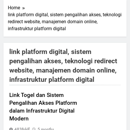
Home
link platform digital, sistem pengalihan akses, teknologi
redirect website, manajemen domain online,
infrastruktur platform digital
link platform digital, sistem
pengalihan akses, teknologi redirect
website, manajemen domain online,
infrastruktur platform digital
Link Togel dan Sistem
Pengalihan Akses Platform
dalam Infrastruktur Digital
Modern
4838ddf
5 months