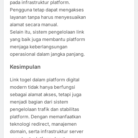
pada infrastruktur platform.
Pengguna tetap dapat mengakses
layanan tanpa harus menyesuaikan
alamat secara manual.
Selain itu, sistem pengelolaan link
yang baik juga membantu platform
menjaga keberlangsungan
operasional dalam jangka panjang.
Kesimpulan
Link togel dalam platform digital
modern tidak hanya berfungsi
sebagai alamat akses, tetapi juga
menjadi bagian dari sistem
pengelolaan trafik dan stabilitas
platform. Dengan memanfaatkan
teknologi redirect, manajemen
domain, serta infrastruktur server