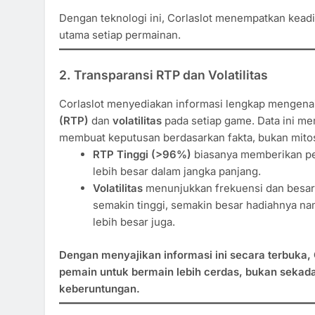
Dengan teknologi ini, Corlaslot menempatkan keadi
utama setiap permainan.
2.
Transparansi RTP dan Volatilitas
Corlaslot menyediakan informasi lengkap mengena
(RTP)
dan
volatilitas
pada setiap game. Data ini m
membuat keputusan berdasarkan fakta, bukan mito
RTP Tinggi (>96%)
biasanya memberikan p
lebih besar dalam jangka panjang.
Volatilitas
menunjukkan frekuensi dan bes
semakin tinggi, semakin besar hadiahnya na
lebih besar juga.
Dengan menyajikan informasi ini secara terbuka,
pemain untuk bermain lebih cerdas, bukan sekad
keberuntungan.