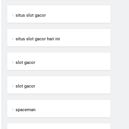
situs slot gacor
situs slot gacor hari ini
slot gacor
slot gacor
spaceman