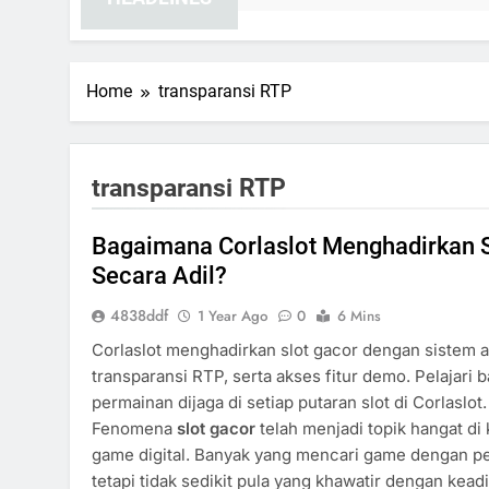
Home
transparansi RTP
transparansi RTP
Bagaimana Corlaslot Menghadirkan S
Secara Adil?
4838ddf
1 Year Ago
0
6 Mins
Corlaslot menghadirkan slot gacor dengan sistem a
transparansi RTP, serta akses fitur demo. Pelajari 
permainan dijaga di setiap putaran slot di Corlaslot.
Fenomena
slot gacor
telah menjadi topik hangat di
game digital. Banyak yang mencari game dengan pe
tetapi tidak sedikit pula yang khawatir dengan kead