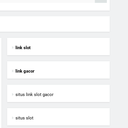
link slot
link gacor
situs link slot gacor
situs slot