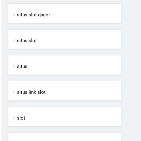
situs slot gacor
situs slot
situs
situs link slot
slot