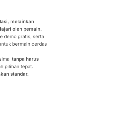
lasi, melainkan
lajari oleh pemain.
e demo gratis, serta
 untuk bermain cerdas
simal
tanpa harus
ah pilihan tepat.
kan standar.