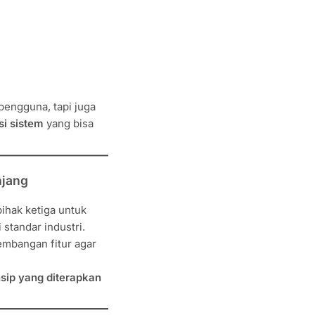
engguna, tapi juga
si sistem
yang bisa
njang
pihak ketiga untuk
standar industri.
embangan fitur agar
insip yang diterapkan