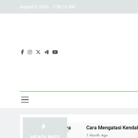
Skip
August 9, 2026
7:50:17 AM
to
content
Nep
Jelajahi 
natif bagi Pengguna
Cara Mengatasi Kendala EDWINSLOT
1 Month Ago
HEADLINES