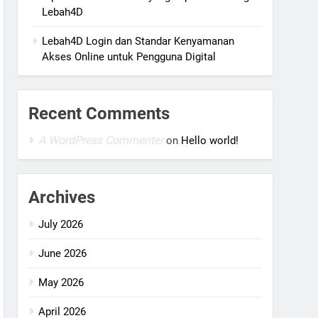
Lebah4D
Lebah4D Login dan Standar Kenyamanan
Akses Online untuk Pengguna Digital
Recent Comments
A WordPress Commenter
on
Hello world!
Archives
July 2026
June 2026
May 2026
April 2026