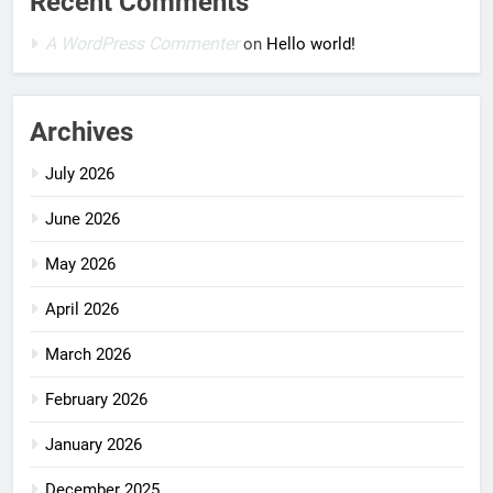
Recent Comments
A WordPress Commenter
on
Hello world!
Archives
July 2026
June 2026
May 2026
April 2026
March 2026
February 2026
January 2026
December 2025