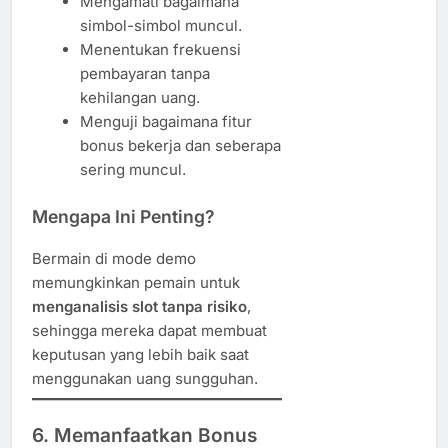
Mengamati bagaimana
simbol-simbol muncul.
Menentukan frekuensi
pembayaran tanpa
kehilangan uang.
Menguji bagaimana fitur
bonus bekerja dan seberapa
sering muncul.
Mengapa Ini Penting?
Bermain di mode demo
memungkinkan pemain untuk
menganalisis slot tanpa risiko
,
sehingga mereka dapat membuat
keputusan yang lebih baik saat
menggunakan uang sungguhan.
6. Memanfaatkan Bonus