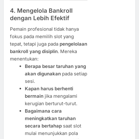
4. Mengelola Bankroll
dengan Lebih Efektif
Pemain profesional tidak hanya
fokus pada memilih slot yang
tepat, tetapi juga pada
pengelolaan
bankroll yang disiplin
. Mereka
menentukan:
Berapa besar taruhan yang
akan digunakan
pada setiap
sesi.
Kapan harus berhenti
bermain
jika mengalami
kerugian berturut-turut.
Bagaimana cara
meningkatkan taruhan
secara bertahap
saat slot
mulai menunjukkan pola