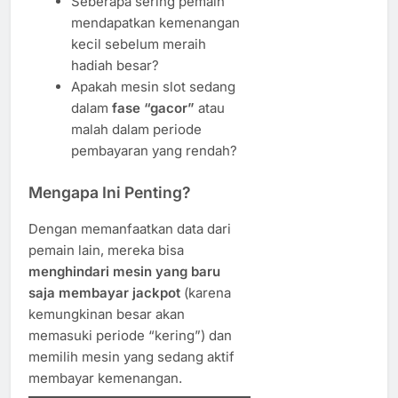
Seberapa sering pemain
mendapatkan kemenangan
kecil sebelum meraih
hadiah besar?
Apakah mesin slot sedang
dalam
fase “gacor”
atau
malah dalam periode
pembayaran yang rendah?
Mengapa Ini Penting?
Dengan memanfaatkan data dari
pemain lain, mereka bisa
menghindari mesin yang baru
saja membayar jackpot
(karena
kemungkinan besar akan
memasuki periode “kering”) dan
memilih mesin yang sedang aktif
membayar kemenangan.