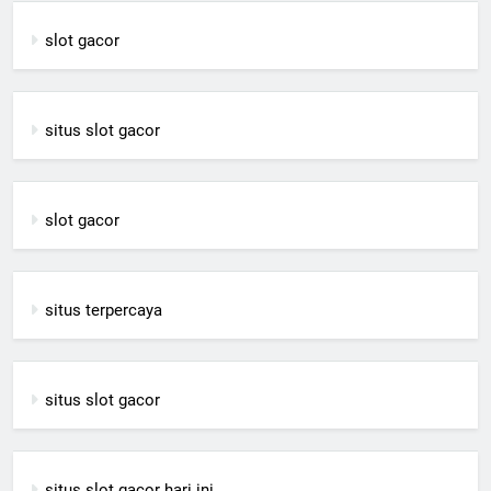
slot gacor
situs slot gacor
slot gacor
situs terpercaya
situs slot gacor
situs slot gacor hari ini