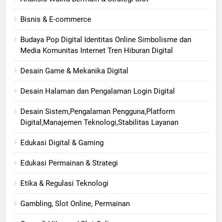
Bisnis & E-commerce
Budaya Pop Digital Identitas Online Simbolisme dan
Media Komunitas Internet Tren Hiburan Digital
Desain Game & Mekanika Digital
Desain Halaman dan Pengalaman Login Digital
Desain Sistem,Pengalaman Pengguna,Platform
Digital,Manajemen Teknologi,Stabilitas Layanan
Edukasi Digital & Gaming
Edukasi Permainan & Strategi
Etika & Regulasi Teknologi
Gambling, Slot Online, Permainan