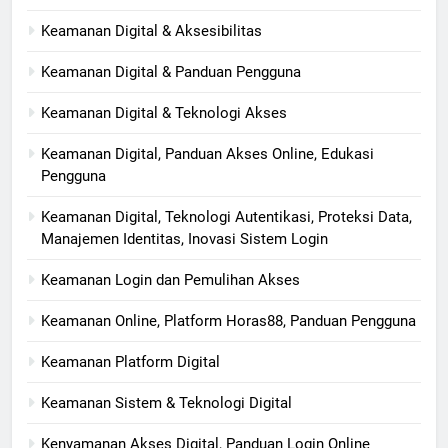
Keamanan Digital & Aksesibilitas
Keamanan Digital & Panduan Pengguna
Keamanan Digital & Teknologi Akses
Keamanan Digital, Panduan Akses Online, Edukasi
Pengguna
Keamanan Digital, Teknologi Autentikasi, Proteksi Data,
Manajemen Identitas, Inovasi Sistem Login
Keamanan Login dan Pemulihan Akses
Keamanan Online, Platform Horas88, Panduan Pengguna
Keamanan Platform Digital
Keamanan Sistem & Teknologi Digital
Kenyamanan Akses Digital, Panduan Login Online