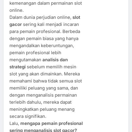
kemenangan dalam permainan slot
online.
Dalam dunia perjudian online,
slot
gacor
sering kali menjadi incaran
para pemain profesional. Berbeda
dengan pemain biasa yang hanya
mengandalkan keberuntungan,
pemain profesional lebih
mengutamakan
analisis dan
strategi
sebelum memilih mesin
slot yang akan dimainkan. Mereka
memahami bahwa tidak semua slot
memiliki peluang yang sama, dan
dengan menganalisis permainan
terlebih dahulu, mereka dapat
meningkatkan peluang menang
secara signifikan.
Lalu,
mengapa pemain profesional
sering menganalisis slot gacor?