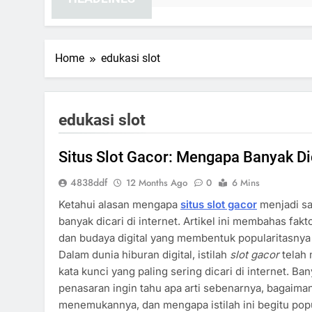
Home
edukasi slot
edukasi slot
Situs Slot Gacor: Mengapa Banyak Dic
4838ddf
12 Months Ago
0
6 Mins
Ketahui alasan mengapa
situs slot gacor
menjadi sal
banyak dicari di internet. Artikel ini membahas fakto
dan budaya digital yang membentuk popularitasnya
Dalam dunia hiburan digital, istilah
slot gacor
telah 
kata kunci yang paling sering dicari di internet. B
penasaran ingin tahu apa arti sebenarnya, bagaima
menemukannya, dan mengapa istilah ini begitu pop