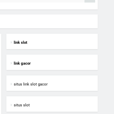
link slot
link gacor
situs link slot gacor
situs slot