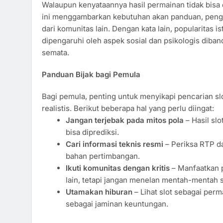
Walaupun kenyataannya hasil permainan tidak bisa 
ini menggambarkan kebutuhan akan panduan, penga
dari komunitas lain. Dengan kata lain, popularitas ist
dipengaruhi oleh aspek sosial dan psikologis diban
semata.
Panduan Bijak bagi Pemula
Bagi pemula, penting untuk menyikapi pencarian sl
realistis. Berikut beberapa hal yang perlu diingat:
Jangan terjebak pada mitos pola
– Hasil slo
bisa diprediksi.
Cari informasi teknis resmi
– Periksa RTP da
bahan pertimbangan.
Ikuti komunitas dengan kritis
– Manfaatkan 
lain, tetapi jangan menelan mentah-mentah 
Utamakan hiburan
– Lihat slot sebagai perm
sebagai jaminan keuntungan.