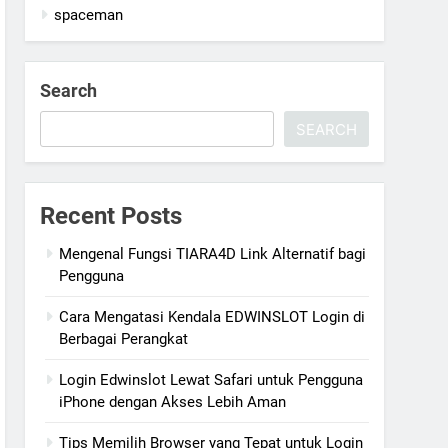
spaceman
Search
SEARCH
Recent Posts
Mengenal Fungsi TIARA4D Link Alternatif bagi
Pengguna
Cara Mengatasi Kendala EDWINSLOT Login di
Berbagai Perangkat
Login Edwinslot Lewat Safari untuk Pengguna
iPhone dengan Akses Lebih Aman
Tips Memilih Browser yang Tepat untuk Login