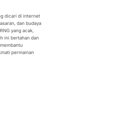
 dicari di internet
asaran, dan budaya
h RNG yang acak,
h ini bertahan dan
a membantu
kmati permainan