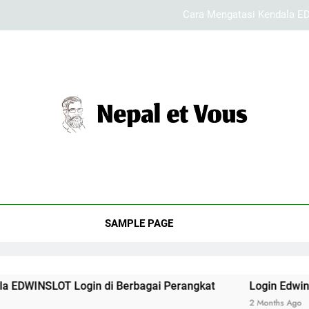
Cara Mengatasi Kendala ED
Login Edwinslot Lewat Safari untuk Pen
Tips Memilih Br
Mengenal Fungsi 
Cara Mengatasi Kendala ED
Login Edwinslot Lewat Safari untuk Pen
al Et Vous
Keindahan Nepal Dengan Panduan Dari Nepal Et Vous.
Tips Memilih Br
SAMPLE PAGE
T Login di Berbagai Perangkat
Login Edwinslot Lewat 
2 Months Ago