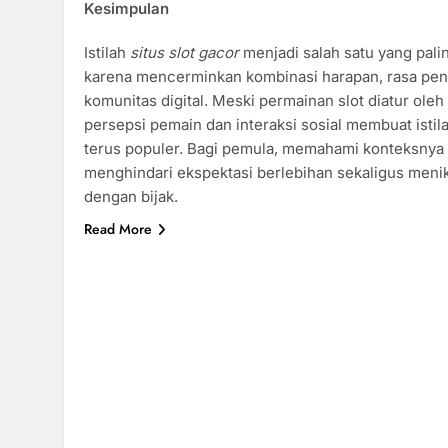
Kesimpulan
Istilah
situs slot gacor
menjadi salah satu yang paling
karena mencerminkan kombinasi harapan, rasa pen
komunitas digital. Meski permainan slot diatur ole
persepsi pemain dan interaksi sosial membuat istila
terus populer. Bagi pemula, memahami konteksny
menghindari ekspektasi berlebihan sekaligus meni
dengan bijak.
Read More