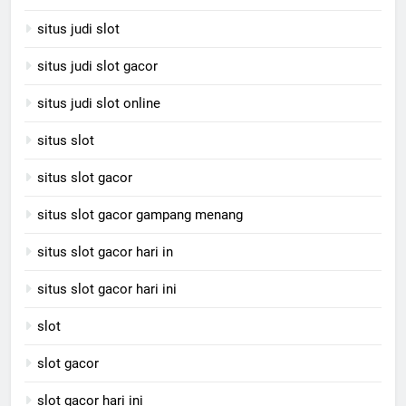
situs judi slot
situs judi slot gacor
situs judi slot online
situs slot
situs slot gacor
situs slot gacor gampang menang
situs slot gacor hari in
situs slot gacor hari ini
slot
slot gacor
slot gacor hari ini