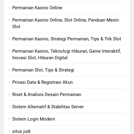
Permainan Kasino Online
Permainan Kasino Online, Slot Online, Panduan Mesin
Slot
Permainan Kasino, Strategi Permainan, Tips & Trik Slot
Permainan Kasino, Teknologi Hiburan, Game Interaktif,
Inovasi Slot, Hiburan Digital
Permainan Slot, Tips & Strategi
Privasi Data & Registrasi Akun
Riset & Analisis Desain Permainan
Sistem Alternatif & Stabilitas Server
Sistem Login Modern
situs judi