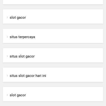
slot gacor
situs terpercaya
situs slot gacor
situs slot gacor hari ini
slot gacor