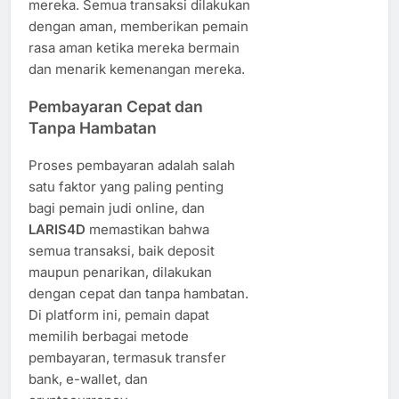
mereka. Semua transaksi dilakukan
dengan aman, memberikan pemain
rasa aman ketika mereka bermain
dan menarik kemenangan mereka.
Pembayaran Cepat dan
Tanpa Hambatan
Proses pembayaran adalah salah
satu faktor yang paling penting
bagi pemain judi online, dan
LARIS4D
memastikan bahwa
semua transaksi, baik deposit
maupun penarikan, dilakukan
dengan cepat dan tanpa hambatan.
Di platform ini, pemain dapat
memilih berbagai metode
pembayaran, termasuk transfer
bank, e-wallet, dan