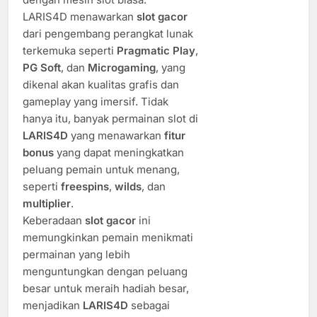
LARIS4D menawarkan
slot gacor
dari pengembang perangkat lunak
terkemuka seperti
Pragmatic Play
,
PG Soft
, dan
Microgaming
, yang
dikenal akan kualitas grafis dan
gameplay yang imersif. Tidak
hanya itu, banyak permainan slot di
LARIS4D
yang menawarkan
fitur
bonus
yang dapat meningkatkan
peluang pemain untuk menang,
seperti
freespins
,
wilds
, dan
multiplier
.
Keberadaan
slot gacor
ini
memungkinkan pemain menikmati
permainan yang lebih
menguntungkan dengan peluang
besar untuk meraih hadiah besar,
menjadikan
LARIS4D
sebagai