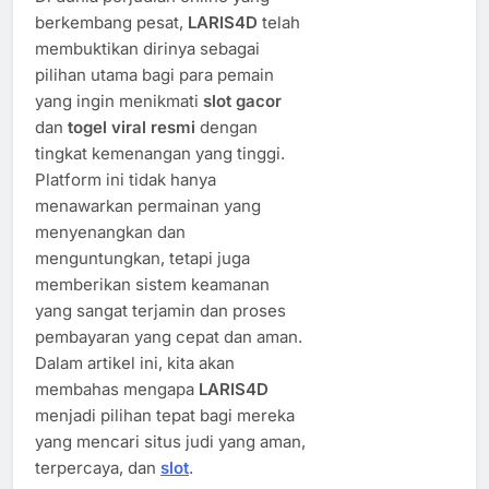
berkembang pesat,
LARIS4D
telah
membuktikan dirinya sebagai
pilihan utama bagi para pemain
yang ingin menikmati
slot gacor
dan
togel viral resmi
dengan
tingkat kemenangan yang tinggi.
Platform ini tidak hanya
menawarkan permainan yang
menyenangkan dan
menguntungkan, tetapi juga
memberikan sistem keamanan
yang sangat terjamin dan proses
pembayaran yang cepat dan aman.
Dalam artikel ini, kita akan
membahas mengapa
LARIS4D
menjadi pilihan tepat bagi mereka
yang mencari situs judi yang aman,
terpercaya, dan
slot
.