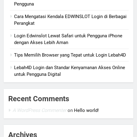
Pengguna
Cara Mengatasi Kendala EDWINSLOT Login di Berbagai
Perangkat
Login Edwinslot Lewat Safari untuk Pengguna iPhone
dengan Akses Lebih Aman
Tips Memilih Browser yang Tepat untuk Login Lebah4D
Lebah4D Login dan Standar Kenyamanan Akses Online
untuk Pengguna Digital
Recent Comments
A WordPress Commenter
on
Hello world!
Archives