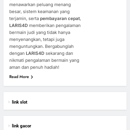
menawarkan peluang menang
besar, sistem keamanan yang
terjamin, serta
pembayaran cepat
,
LARIS4D
memberikan pengalaman
bermain judi yang tidak hanya
menyenangkan, tetapi juga
menguntungkan. Bergabunglah
dengan
LARIS4D
sekarang dan
nikmati pengalaman bermain yang
aman dan penuh hadiah!
Read More
link slot
link gacor