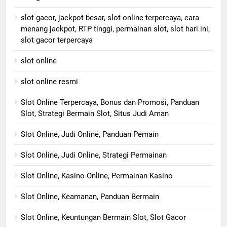
slot gacor, jackpot besar, slot online terpercaya, cara
menang jackpot, RTP tinggi, permainan slot, slot hari ini,
slot gacor terpercaya
slot online
slot online resmi
Slot Online Terpercaya, Bonus dan Promosi, Panduan
Slot, Strategi Bermain Slot, Situs Judi Aman
Slot Online, Judi Online, Panduan Pemain
Slot Online, Judi Online, Strategi Permainan
Slot Online, Kasino Online, Permainan Kasino
Slot Online, Keamanan, Panduan Bermain
Slot Online, Keuntungan Bermain Slot, Slot Gacor