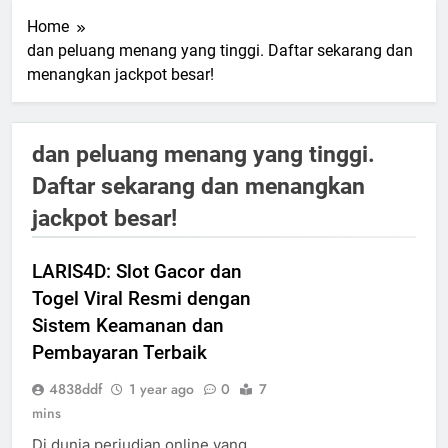
Home
dan peluang menang yang tinggi. Daftar sekarang dan
menangkan jackpot besar!
dan peluang menang yang tinggi.
Daftar sekarang dan menangkan
jackpot besar!
LARIS4D: Slot Gacor dan
Togel Viral Resmi dengan
Sistem Keamanan dan
Pembayaran Terbaik
4838ddf
1 year ago
0
7
mins
Di dunia perjudian online yang