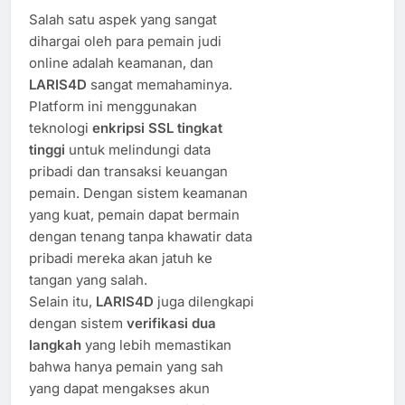
Salah satu aspek yang sangat
dihargai oleh para pemain judi
online adalah keamanan, dan
LARIS4D
sangat memahaminya.
Platform ini menggunakan
teknologi
enkripsi SSL tingkat
tinggi
untuk melindungi data
pribadi dan transaksi keuangan
pemain. Dengan sistem keamanan
yang kuat, pemain dapat bermain
dengan tenang tanpa khawatir data
pribadi mereka akan jatuh ke
tangan yang salah.
Selain itu,
LARIS4D
juga dilengkapi
dengan sistem
verifikasi dua
langkah
yang lebih memastikan
bahwa hanya pemain yang sah
yang dapat mengakses akun