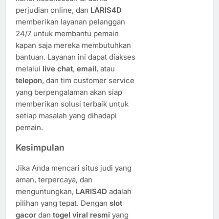
perjudian online, dan
LARIS4D
memberikan layanan pelanggan
24/7 untuk membantu pemain
kapan saja mereka membutuhkan
bantuan. Layanan ini dapat diakses
melalui
live chat
,
email
, atau
telepon
, dan tim customer service
yang berpengalaman akan siap
memberikan solusi terbaik untuk
setiap masalah yang dihadapi
pemain.
Kesimpulan
Jika Anda mencari situs judi yang
aman, terpercaya, dan
menguntungkan,
LARIS4D
adalah
pilihan yang tepat. Dengan
slot
gacor
dan
togel viral resmi
yang