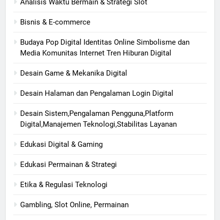
Analisis Waktu Bermain & Strategi Slot
Bisnis & E-commerce
Budaya Pop Digital Identitas Online Simbolisme dan
Media Komunitas Internet Tren Hiburan Digital
Desain Game & Mekanika Digital
Desain Halaman dan Pengalaman Login Digital
Desain Sistem,Pengalaman Pengguna,Platform
Digital,Manajemen Teknologi,Stabilitas Layanan
Edukasi Digital & Gaming
Edukasi Permainan & Strategi
Etika & Regulasi Teknologi
Gambling, Slot Online, Permainan