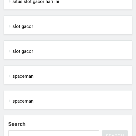
situs slot gacor hari ini
slot gacor
slot gacor
spaceman
spaceman
Search
SEARCH