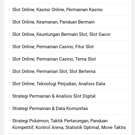
Slot Online, Kasino Online, Permainan Kasino
Slot Online, Keamanan, Panduan Bermain
Slot Online, Keuntungan Bermain Slot, Slot Gacor
Slot Online, Permainan Casino, Fitur Slot
Slot Online, Permainan Casino, Tema Slot
Slot Online, Permainan Slot, Slot Bertema
Slot Online, Teknologi Perjudian, Analisis Data
Strategi Permainan & Analisis Slot Digital
Strategi Permainan & Data Komunitas
Strategi Pokémon, Taktik Pertarungan, Panduan
Kompetitif, Kontrol Arena, Statistik Optimal, Move Taktis