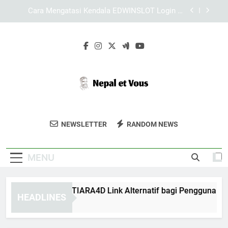
Skip
Login Edwinslot Lewat Safari untuk Pengguna
to
iPhone dengan Akses Lebih Aman
content
Tips Memilih Browser yang Tepat untuk Login
Lebah4D
Mengenal Fungsi TIARA4D Link Alternatif bagi
Pengguna
Cara Mengatasi Kendala EDWINSLOT Login di
Berbagai Perangkat
Login Edwinslot Lewat Safari untuk Pengguna
iPhone dengan Akses Lebih Aman
Nepal Et Vous
Jelajahi Keindahan Nepal Dengan Panduan
Tips Memilih Browser yang Tepat untuk Login
NEWSLETTER
RANDOM NEWS
Lebah4D
Dari Nepal Et Vous.
MENU
ngenal Fungsi TIARA4D Link Alternatif bagi Pengguna
HEADLINES
Weeks Ago