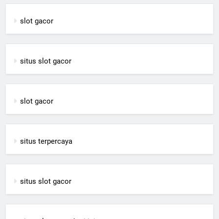
slot gacor
situs slot gacor
slot gacor
situs terpercaya
situs slot gacor