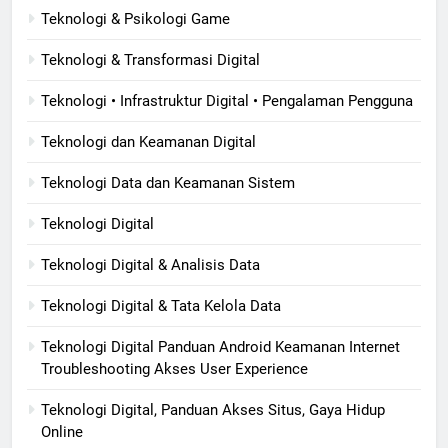
Teknologi & Psikologi Game
Teknologi & Transformasi Digital
Teknologi • Infrastruktur Digital • Pengalaman Pengguna
Teknologi dan Keamanan Digital
Teknologi Data dan Keamanan Sistem
Teknologi Digital
Teknologi Digital & Analisis Data
Teknologi Digital & Tata Kelola Data
Teknologi Digital Panduan Android Keamanan Internet
Troubleshooting Akses User Experience
Teknologi Digital, Panduan Akses Situs, Gaya Hidup
Online