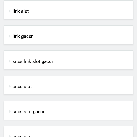
link slot
link gacor
situs link slot gacor
situs slot
situs slot gacor
situs slot