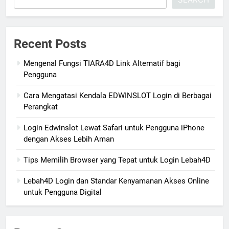
Recent Posts
Mengenal Fungsi TIARA4D Link Alternatif bagi
Pengguna
Cara Mengatasi Kendala EDWINSLOT Login di Berbagai
Perangkat
Login Edwinslot Lewat Safari untuk Pengguna iPhone
dengan Akses Lebih Aman
Tips Memilih Browser yang Tepat untuk Login Lebah4D
Lebah4D Login dan Standar Kenyamanan Akses Online
untuk Pengguna Digital