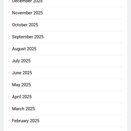
December 2025
November 2025
October 2025
September 2025
August 2025
July 2025
June 2025
May 2025
April 2025
March 2025
February 2025