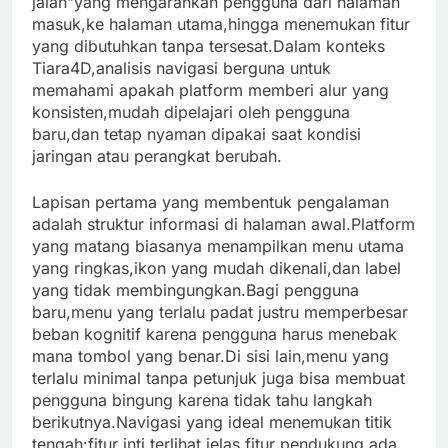
jalan”yang mengarahkan pengguna dari halaman
masuk,ke halaman utama,hingga menemukan fitur
yang dibutuhkan tanpa tersesat.Dalam konteks
Tiara4D,analisis navigasi berguna untuk
memahami apakah platform memberi alur yang
konsisten,mudah dipelajari oleh pengguna
baru,dan tetap nyaman dipakai saat kondisi
jaringan atau perangkat berubah.
Lapisan pertama yang membentuk pengalaman
adalah struktur informasi di halaman awal.Platform
yang matang biasanya menampilkan menu utama
yang ringkas,ikon yang mudah dikenali,dan label
yang tidak membingungkan.Bagi pengguna
baru,menu yang terlalu padat justru memperbesar
beban kognitif karena pengguna harus menebak
mana tombol yang benar.Di sisi lain,menu yang
terlalu minimal tanpa petunjuk juga bisa membuat
pengguna bingung karena tidak tahu langkah
berikutnya.Navigasi yang ideal menemukan titik
tengah:fitur inti terlihat jelas,fitur pendukung ada