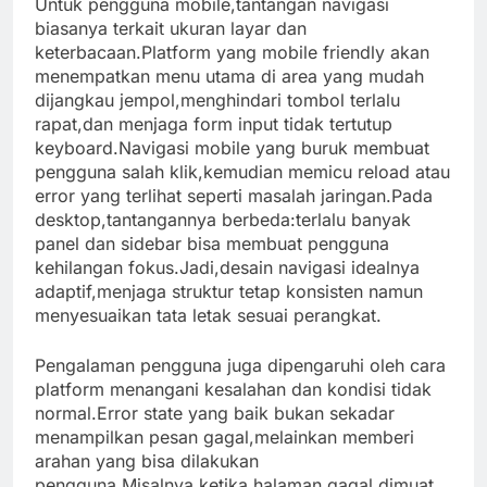
Untuk pengguna mobile,tantangan navigasi
biasanya terkait ukuran layar dan
keterbacaan.Platform yang mobile friendly akan
menempatkan menu utama di area yang mudah
dijangkau jempol,menghindari tombol terlalu
rapat,dan menjaga form input tidak tertutup
keyboard.Navigasi mobile yang buruk membuat
pengguna salah klik,kemudian memicu reload atau
error yang terlihat seperti masalah jaringan.Pada
desktop,tantangannya berbeda:terlalu banyak
panel dan sidebar bisa membuat pengguna
kehilangan fokus.Jadi,desain navigasi idealnya
adaptif,menjaga struktur tetap konsisten namun
menyesuaikan tata letak sesuai perangkat.
Pengalaman pengguna juga dipengaruhi oleh cara
platform menangani kesalahan dan kondisi tidak
normal.Error state yang baik bukan sekadar
menampilkan pesan gagal,melainkan memberi
arahan yang bisa dilakukan
pengguna.Misalnya,ketika halaman gagal dimuat