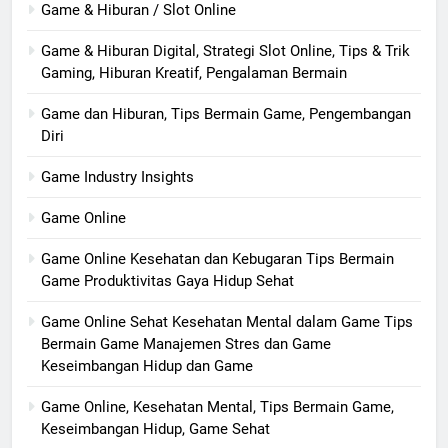
Game & Hiburan / Slot Online
Game & Hiburan Digital, Strategi Slot Online, Tips & Trik
Gaming, Hiburan Kreatif, Pengalaman Bermain
Game dan Hiburan, Tips Bermain Game, Pengembangan
Diri
Game Industry Insights
Game Online
Game Online Kesehatan dan Kebugaran Tips Bermain
Game Produktivitas Gaya Hidup Sehat
Game Online Sehat Kesehatan Mental dalam Game Tips
Bermain Game Manajemen Stres dan Game
Keseimbangan Hidup dan Game
Game Online, Kesehatan Mental, Tips Bermain Game,
Keseimbangan Hidup, Game Sehat