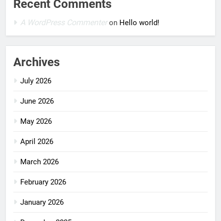
Recent Comments
A WordPress Commenter
on
Hello world!
Archives
July 2026
June 2026
May 2026
April 2026
March 2026
February 2026
January 2026