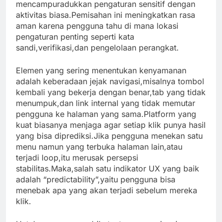
mencampuradukkan pengaturan sensitif dengan
aktivitas biasa.Pemisahan ini meningkatkan rasa
aman karena pengguna tahu di mana lokasi
pengaturan penting seperti kata
sandi,verifikasi,dan pengelolaan perangkat.
Elemen yang sering menentukan kenyamanan
adalah keberadaan jejak navigasi,misalnya tombol
kembali yang bekerja dengan benar,tab yang tidak
menumpuk,dan link internal yang tidak memutar
pengguna ke halaman yang sama.Platform yang
kuat biasanya menjaga agar setiap klik punya hasil
yang bisa diprediksi.Jika pengguna menekan satu
menu namun yang terbuka halaman lain,atau
terjadi loop,itu merusak persepsi
stabilitas.Maka,salah satu indikator UX yang baik
adalah “predictability”,yaitu pengguna bisa
menebak apa yang akan terjadi sebelum mereka
klik.