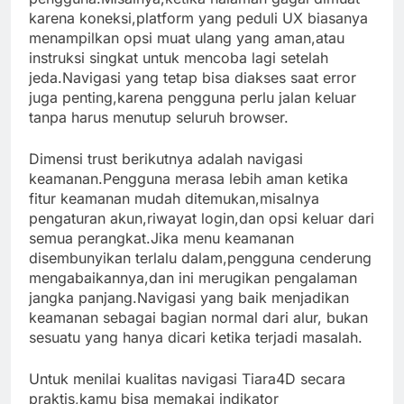
karena koneksi,platform yang peduli UX biasanya
menampilkan opsi muat ulang yang aman,atau
instruksi singkat untuk mencoba lagi setelah
jeda.Navigasi yang tetap bisa diakses saat error
juga penting,karena pengguna perlu jalan keluar
tanpa harus menutup seluruh browser.
Dimensi trust berikutnya adalah navigasi
keamanan.Pengguna merasa lebih aman ketika
fitur keamanan mudah ditemukan,misalnya
pengaturan akun,riwayat login,dan opsi keluar dari
semua perangkat.Jika menu keamanan
disembunyikan terlalu dalam,pengguna cenderung
mengabaikannya,dan ini merugikan pengalaman
jangka panjang.Navigasi yang baik menjadikan
keamanan sebagai bagian normal dari alur, bukan
sesuatu yang hanya dicari ketika terjadi masalah.
Untuk menilai kualitas navigasi Tiara4D secara
praktis,kamu bisa memakai indikator